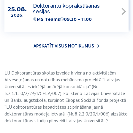
Doktorantu koprakstīšanas
25.08.
sesijas
2026.
MS Teams
09.30 – 11.00
APSKATĪT VISUS NOTIKUMUS
LU Doktorantūras skolas izveide ir viena no aktivitātēm
Atveseļošanas un noturības mehānisma projektā “Latvijas
Universitātes iekšējā un ārējā konsolidācija” (Nr.
5.2.1.1.i.0/2/24/I/CFLA/007), ko īsteno Latvijas Universitāte
un Banku augstskola, turpinot Eiropas Sociālā fonda projektā
“LU doktorantūras kapacitātes stiprināšana jaunā
doktorantūras modeļa ietvarā” (Nr. 8.2.2.0/20/I/006) aizsākto
doktorantūras studiju pilnveidi Latvijas Universitātē.