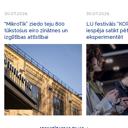
30.07.2026.
30.07.2026.
"MikroTik” ziedo teju 800
LU festivāls “K
tūkstošus eiro zinātnes un
iespēja satikt pē
izglītības attīstībai
eksperimentēt