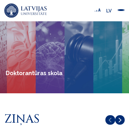
LV
Doktorantūras skola
ZIŅAS